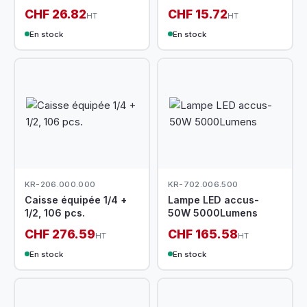
CHF 26.82
CHF 15.72
HT
HT
En stock
En stock
KR-206.000.000
KR-702.006.500
Caisse équipée 1/4 +
Lampe LED accus-
1/2, 106 pcs.
50W 5000Lumens
CHF 276.59
CHF 165.58
HT
HT
En stock
En stock