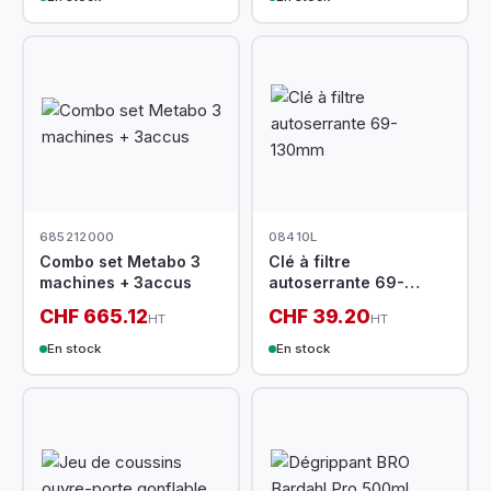
685212000
08410L
Combo set Metabo 3
Clé à filtre
machines + 3accus
autoserrante 69-
130mm
CHF 665.12
CHF 39.20
HT
HT
En stock
En stock