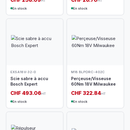
HT
HT
En stock
En stock
EXSA18V-32-0
M18 BLPDRC-402C
Scie sabre à accu
Perçeuse/Visseuse
Bosch Expert
60Nm 18V Milwaukee
CHF 493.06
CHF 322.84
HT
HT
En stock
En stock