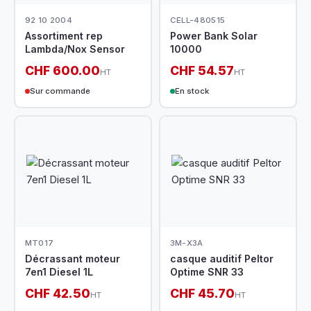
92 10 2004
CELL-480515
Assortiment rep
Power Bank Solar
Lambda/Nox Sensor
10000
CHF 600.00
CHF 54.57
HT
HT
Sur commande
En stock
MT017
3M-X3A
Décrassant moteur
casque auditif Peltor
7en1 Diesel 1L
Optime SNR 33
CHF 42.50
CHF 45.70
HT
HT