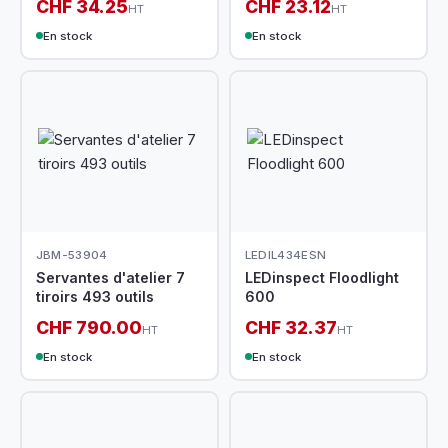
CHF 34.25
CHF 23.12
HT
HT
En stock
En stock
JBM-53904
LEDIL434ESN
Servantes d'atelier 7
LEDinspect Floodlight
tiroirs 493 outils
600
CHF 790.00
CHF 32.37
HT
HT
En stock
En stock