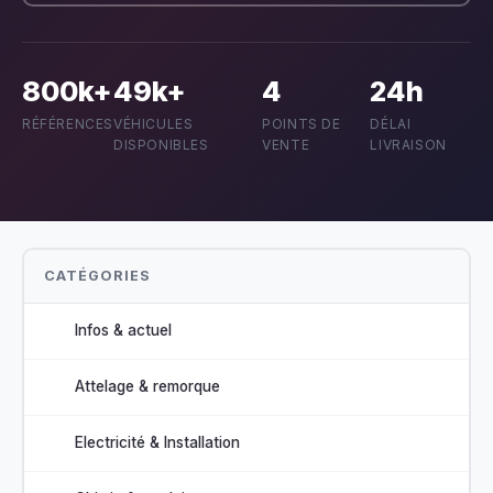
800k+
49k+
4
24h
RÉFÉRENCES
VÉHICULES
POINTS DE
DÉLAI
DISPONIBLES
VENTE
LIVRAISON
CATÉGORIES
Infos & actuel
Attelage & remorque
Electricité & Installation