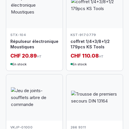
STX-104
KST-917.0779
Répulseur électronique
coffret 1/4+3/8+1/2
Moustiques
179pcs KS Tools
CHF 20.89
CHF 110.08
HT
HT
En stock
En stock
VKJP-01000
266 9311