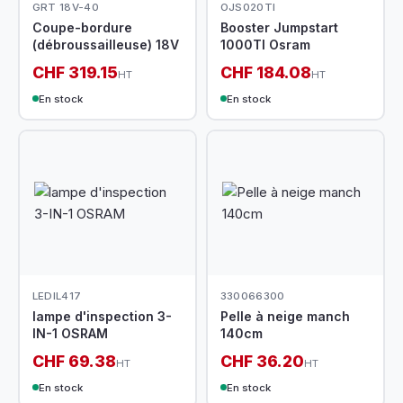
GRT 18V-40
OJS020TI
Coupe-bordure
Booster Jumpstart
(débroussailleuse) 18V
1000TI Osram
CHF 319.15
CHF 184.08
HT
HT
En stock
En stock
LEDIL417
330066300
lampe d'inspection 3-
Pelle à neige manch
IN-1 OSRAM
140cm
CHF 69.38
CHF 36.20
HT
HT
En stock
En stock