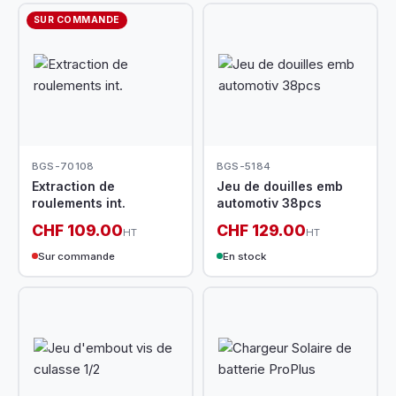
SUR COMMANDE
BGS-70108
BGS-5184
Extraction de
Jeu de douilles emb
roulements int.
automotiv 38pcs
CHF 109.00
CHF 129.00
HT
HT
Sur commande
En stock