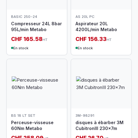
BASIC 250-24
AS 20L PC
Compresseur 24L 8bar
Aspirateur 20L
95L/min Metabo
4200L/min Metabo
CHF 165.58
CHF 156.33
HT
HT
En stock
En stock
BS 18 LT SET
3M-98291
Perceuse-visseuse
disques à ébarber 3M
60Nm Metabo
CubitronIII 230x7m
CHF 258.09
CHF 26.70