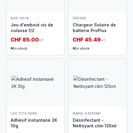
BGS-5014
550062
Jeu d'embout vis de
Chargeur Solaire de
culasse 1/2
batterie ProPlus
CHF 85.00
CHF 45.49
HT
HT
En stock
En stock
LOCTITE 3090
BARD-4421FNP
Adhésif instantané 2K
Désinfectant -
10g
Nettoyant clim 125ml