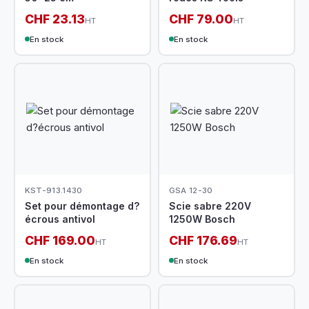
CHF 23.13
CHF 79.00
HT
HT
En stock
En stock
KST-913.1430
GSA 12-30
Set pour démontage d?
Scie sabre 220V
écrous antivol
1250W Bosch
CHF 169.00
CHF 176.69
HT
HT
En stock
En stock