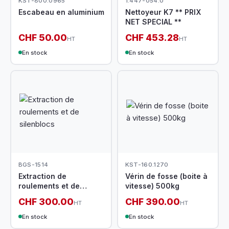
KST-800.0965
1.447-054.0
Escabeau en aluminium
Nettoyeur K7 ** PRIX
NET SPECIAL **
CHF 50.00
CHF 453.28
HT
HT
En stock
En stock
BGS-1514
KST-160.1270
Extraction de
Vérin de fosse (boite à
roulements et de
vitesse) 500kg
silenblocs
CHF 300.00
CHF 390.00
HT
HT
En stock
En stock