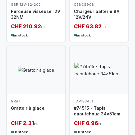
GSR 12V-32-202
OEBCS908
Perceuse visseuse 12V
Chargeur batterie 8A
32NM
12V/24V
CHF 210.92
CHF 63.82
HT
HT
En stock
En stock
GRAT
TAPIS3451
Grattoir à glace
#74515 - Tapis
caoutchouc 34x51cm
CHF 2.31
CHF 6.96
HT
HT
En stock
En stock