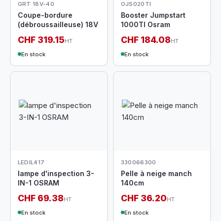
GRT 18V-40
OJS020TI
Coupe-bordure
Booster Jumpstart
(débroussailleuse) 18V
1000TI Osram
CHF 319.15
CHF 184.08
HT
HT
En stock
En stock
LEDIL417
330066300
lampe d'inspection 3-
Pelle à neige manch
IN-1 OSRAM
140cm
CHF 69.38
CHF 36.20
HT
HT
En stock
En stock