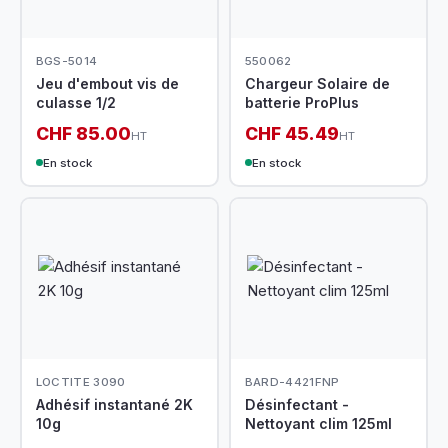
BGS-5014
550062
Jeu d'embout vis de
Chargeur Solaire de
culasse 1/2
batterie ProPlus
CHF 85.00
CHF 45.49
HT
HT
En stock
En stock
LOCTITE 3090
BARD-4421FNP
Adhésif instantané 2K
Désinfectant -
10g
Nettoyant clim 125ml