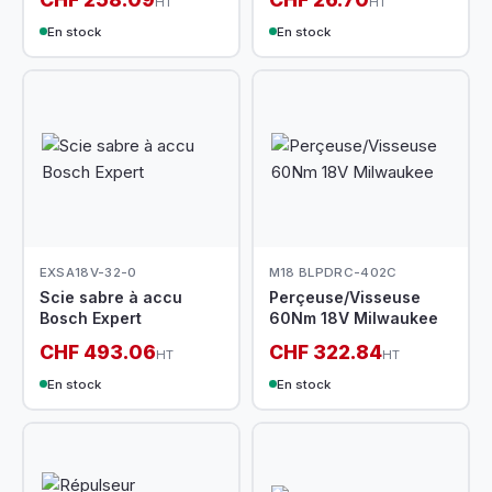
HT
HT
En stock
En stock
EXSA18V-32-0
M18 BLPDRC-402C
Scie sabre à accu
Perçeuse/Visseuse
Bosch Expert
60Nm 18V Milwaukee
CHF 493.06
CHF 322.84
HT
HT
En stock
En stock