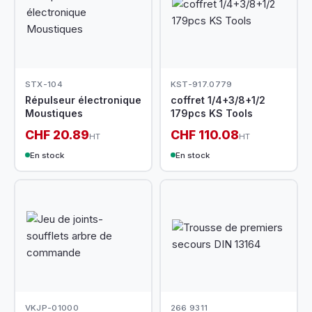
STX-104
KST-917.0779
Répulseur électronique
coffret 1/4+3/8+1/2
Moustiques
179pcs KS Tools
CHF 20.89
CHF 110.08
HT
HT
En stock
En stock
VKJP-01000
266 9311