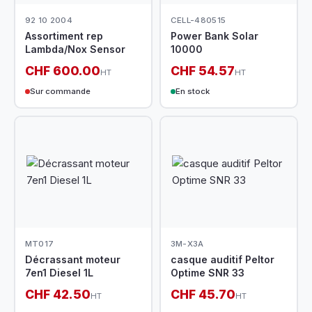
92 10 2004
CELL-480515
Assortiment rep
Power Bank Solar
Lambda/Nox Sensor
10000
CHF 600.00
CHF 54.57
HT
HT
Sur commande
En stock
MT017
3M-X3A
Décrassant moteur
casque auditif Peltor
7en1 Diesel 1L
Optime SNR 33
CHF 42.50
CHF 45.70
HT
HT