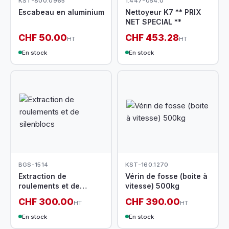
KST-800.0965
1.447-054.0
Escabeau en aluminium
Nettoyeur K7 ** PRIX
NET SPECIAL **
CHF 50.00
CHF 453.28
HT
HT
En stock
En stock
BGS-1514
KST-160.1270
Extraction de
Vérin de fosse (boite à
roulements et de
vitesse) 500kg
silenblocs
CHF 300.00
CHF 390.00
HT
HT
En stock
En stock