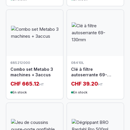
685212000
08410L
Combo set Metabo 3
Clé à filtre
machines + 3accus
autoserrante 69-
130mm
CHF 665.12
CHF 39.20
HT
HT
En stock
En stock