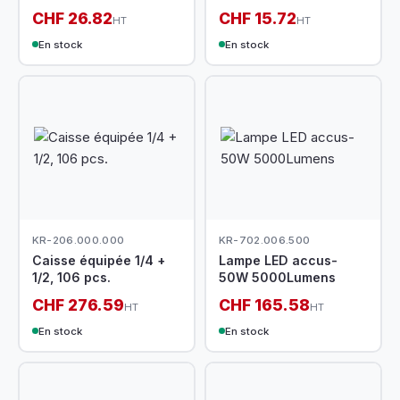
CHF 26.82
CHF 15.72
HT
HT
En stock
En stock
KR-206.000.000
KR-702.006.500
Caisse équipée 1/4 +
Lampe LED accus-
1/2, 106 pcs.
50W 5000Lumens
CHF 276.59
CHF 165.58
HT
HT
En stock
En stock