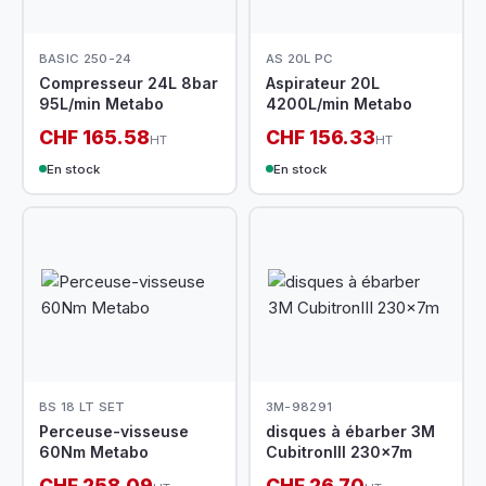
BASIC 250-24
AS 20L PC
Compresseur 24L 8bar
Aspirateur 20L
95L/min Metabo
4200L/min Metabo
CHF 165.58
CHF 156.33
HT
HT
En stock
En stock
BS 18 LT SET
3M-98291
Perceuse-visseuse
disques à ébarber 3M
60Nm Metabo
CubitronIII 230x7m
CHF 258.09
CHF 26.70