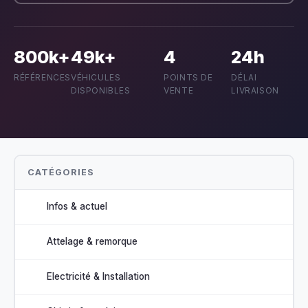
800k+
49k+
4
24h
RÉFÉRENCES
VÉHICULES
POINTS DE
DÉLAI
DISPONIBLES
VENTE
LIVRAISON
CATÉGORIES
Infos & actuel
Attelage & remorque
Electricité & Installation