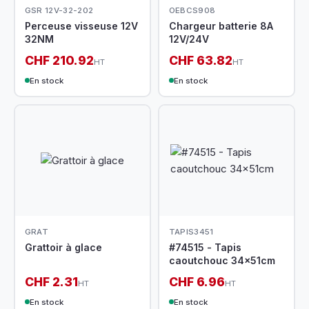
GSR 12V-32-202
OEBCS908
Perceuse visseuse 12V
Chargeur batterie 8A
32NM
12V/24V
CHF 210.92
CHF 63.82
HT
HT
En stock
En stock
GRAT
TAPIS3451
Grattoir à glace
#74515 - Tapis
caoutchouc 34x51cm
CHF 2.31
CHF 6.96
HT
HT
En stock
En stock