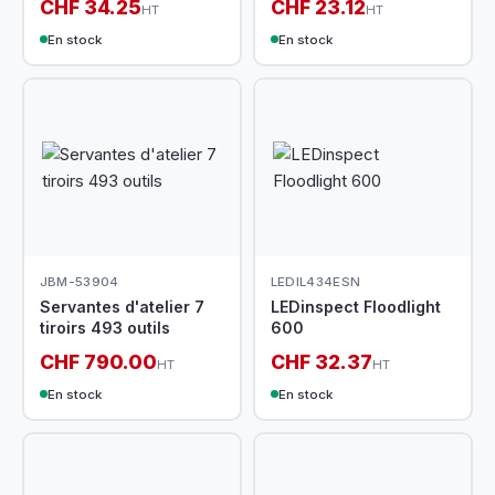
CHF 34.25
CHF 23.12
HT
HT
En stock
En stock
JBM-53904
LEDIL434ESN
Servantes d'atelier 7
LEDinspect Floodlight
tiroirs 493 outils
600
CHF 790.00
CHF 32.37
HT
HT
En stock
En stock