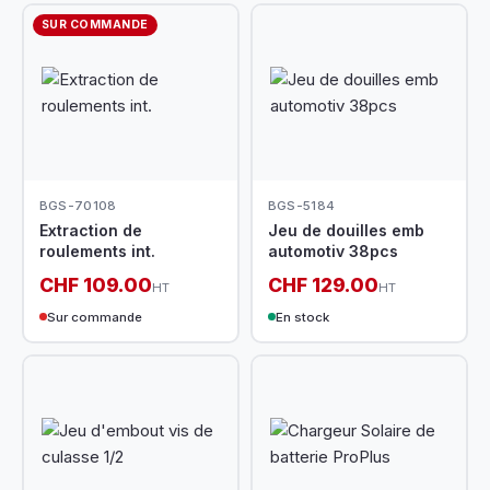
SUR COMMANDE
BGS-70108
BGS-5184
Extraction de
Jeu de douilles emb
roulements int.
automotiv 38pcs
CHF 109.00
CHF 129.00
HT
HT
Sur commande
En stock