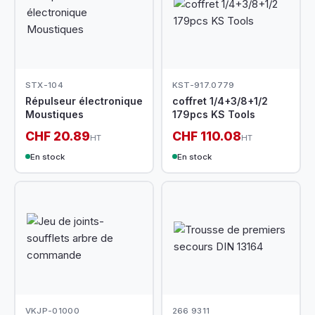
STX-104
KST-917.0779
Répulseur électronique
coffret 1/4+3/8+1/2
Moustiques
179pcs KS Tools
CHF 20.89
CHF 110.08
HT
HT
En stock
En stock
VKJP-01000
266 9311