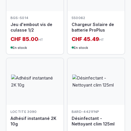
BGS-5014
550062
Jeu d'embout vis de
Chargeur Solaire de
culasse 1/2
batterie ProPlus
CHF 85.00
CHF 45.49
HT
HT
En stock
En stock
LOCTITE 3090
BARD-4421FNP
Adhésif instantané 2K
Désinfectant -
10g
Nettoyant clim 125ml