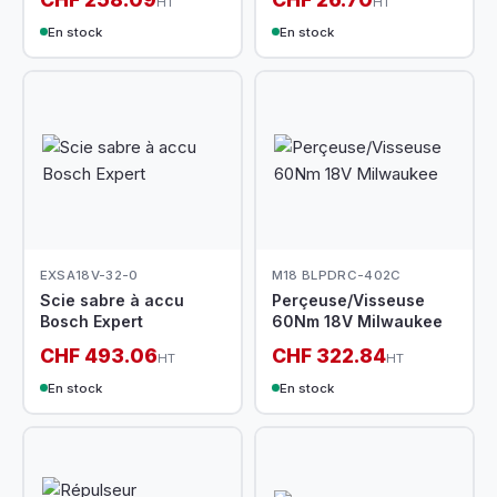
HT
HT
En stock
En stock
EXSA18V-32-0
M18 BLPDRC-402C
Scie sabre à accu
Perçeuse/Visseuse
Bosch Expert
60Nm 18V Milwaukee
CHF 493.06
CHF 322.84
HT
HT
En stock
En stock