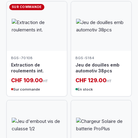
SUR COMMANDE
BGS-70108
BGS-5184
Extraction de
Jeu de douilles emb
roulements int.
automotiv 38pcs
CHF 109.00
CHF 129.00
HT
HT
Sur commande
En stock