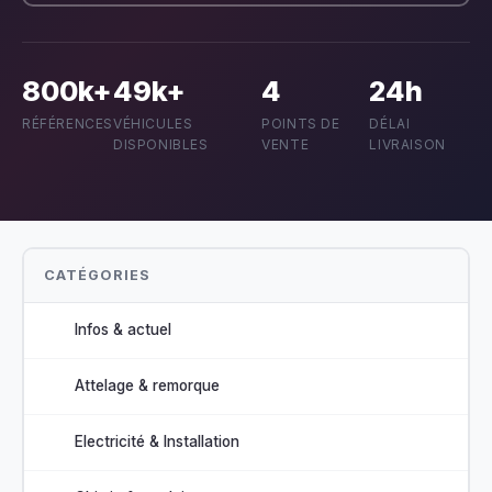
800k+
49k+
4
24h
RÉFÉRENCES
VÉHICULES
POINTS DE
DÉLAI
DISPONIBLES
VENTE
LIVRAISON
CATÉGORIES
Infos & actuel
Attelage & remorque
Electricité & Installation