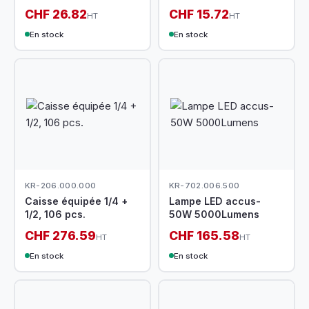
CHF 26.82
CHF 15.72
HT
HT
En stock
En stock
KR-206.000.000
KR-702.006.500
Caisse équipée 1/4 +
Lampe LED accus-
1/2, 106 pcs.
50W 5000Lumens
CHF 276.59
CHF 165.58
HT
HT
En stock
En stock