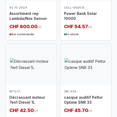
92 10 2004
CELL-480515
Assortiment rep
Power Bank Solar
Lambda/Nox Sensor
10000
CHF 600.00
CHF 54.57
HT
HT
Sur commande
En stock
MT017
3M-X3A
Décrassant moteur
casque auditif Peltor
7en1 Diesel 1L
Optime SNR 33
CHF 42.50
CHF 45.70
HT
HT