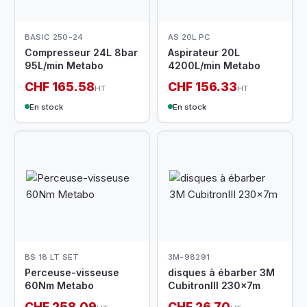
BASIC 250-24
AS 20L PC
Compresseur 24L 8bar
Aspirateur 20L
95L/min Metabo
4200L/min Metabo
CHF 165.58
CHF 156.33
HT
HT
En stock
En stock
BS 18 LT SET
3M-98291
Perceuse-visseuse
disques à ébarber 3M
60Nm Metabo
CubitronIII 230x7m
CHF 258.09
CHF 26.70