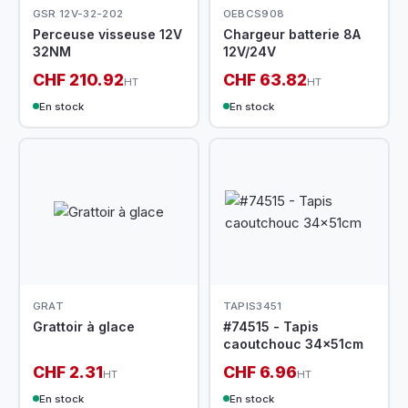
GSR 12V-32-202
OEBCS908
Perceuse visseuse 12V
Chargeur batterie 8A
32NM
12V/24V
CHF 210.92
CHF 63.82
HT
HT
En stock
En stock
GRAT
TAPIS3451
Grattoir à glace
#74515 - Tapis
caoutchouc 34x51cm
CHF 2.31
CHF 6.96
HT
HT
En stock
En stock