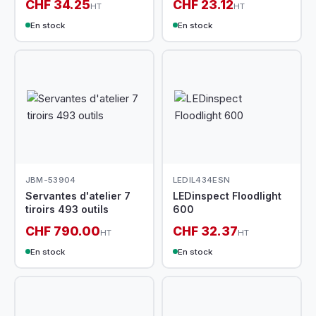
CHF 34.25
CHF 23.12
HT
HT
En stock
En stock
JBM-53904
LEDIL434ESN
Servantes d'atelier 7
LEDinspect Floodlight
tiroirs 493 outils
600
CHF 790.00
CHF 32.37
HT
HT
En stock
En stock