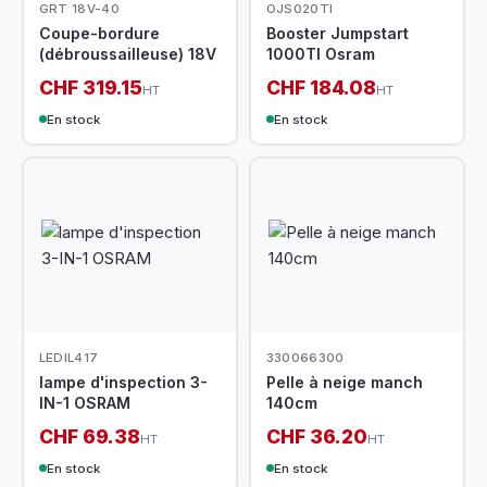
GRT 18V-40
OJS020TI
Coupe-bordure
Booster Jumpstart
(débroussailleuse) 18V
1000TI Osram
CHF 319.15
CHF 184.08
HT
HT
En stock
En stock
LEDIL417
330066300
lampe d'inspection 3-
Pelle à neige manch
IN-1 OSRAM
140cm
CHF 69.38
CHF 36.20
HT
HT
En stock
En stock