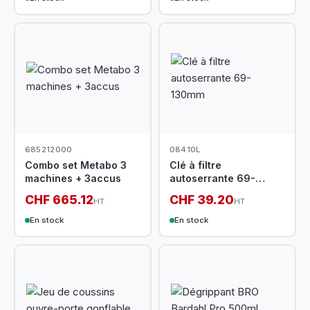
685212000
08410L
Combo set Metabo 3
Clé à filtre
machines + 3accus
autoserrante 69-
130mm
CHF 665.12
CHF 39.20
HT
HT
En stock
En stock