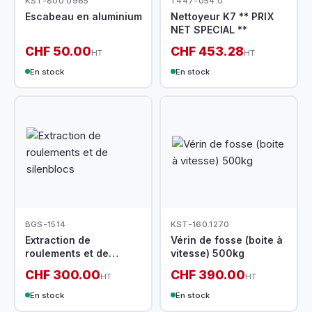
KST-800.0965
1.447-054.0
Escabeau en aluminium
Nettoyeur K7 ** PRIX
NET SPECIAL **
CHF 50.00
CHF 453.28
HT
HT
En stock
En stock
BGS-1514
KST-160.1270
Extraction de
Vérin de fosse (boite à
roulements et de
vitesse) 500kg
silenblocs
CHF 300.00
CHF 390.00
HT
HT
En stock
En stock