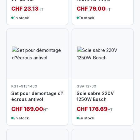
CHF 23.13
CHF 79.00
HT
HT
En stock
En stock
KST-913.1430
GSA 12-30
Set pour démontage d?
Scie sabre 220V
écrous antivol
1250W Bosch
CHF 169.00
CHF 176.69
HT
HT
En stock
En stock