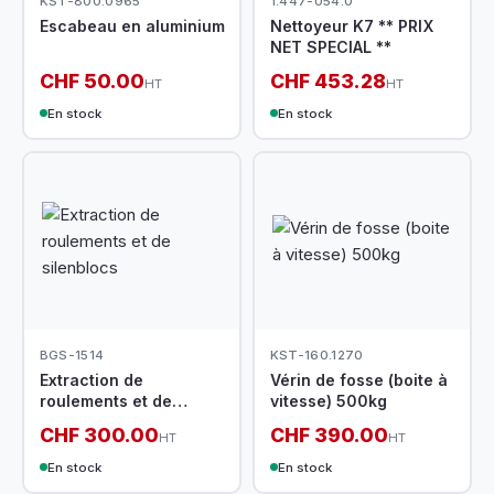
KST-800.0965
1.447-054.0
Escabeau en aluminium
Nettoyeur K7 ** PRIX
NET SPECIAL **
CHF 50.00
CHF 453.28
HT
HT
En stock
En stock
BGS-1514
KST-160.1270
Extraction de
Vérin de fosse (boite à
roulements et de
vitesse) 500kg
silenblocs
CHF 300.00
CHF 390.00
HT
HT
En stock
En stock