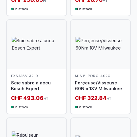
HT
HT
En stock
En stock
EXSA18V-32-0
M18 BLPDRC-402C
Scie sabre à accu
Perçeuse/Visseuse
Bosch Expert
60Nm 18V Milwaukee
CHF 493.06
CHF 322.84
HT
HT
En stock
En stock