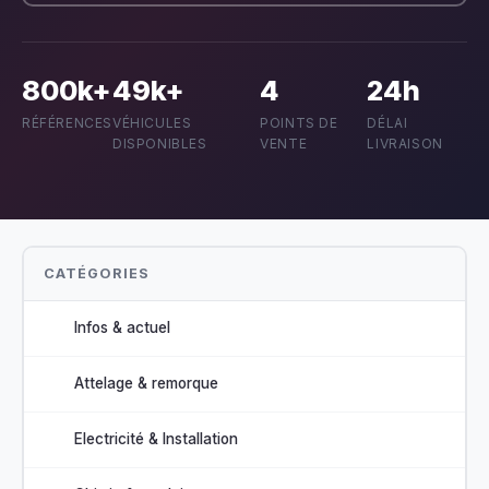
800k+
49k+
4
24h
RÉFÉRENCES
VÉHICULES
POINTS DE
DÉLAI
DISPONIBLES
VENTE
LIVRAISON
CATÉGORIES
Infos & actuel
Attelage & remorque
Electricité & Installation