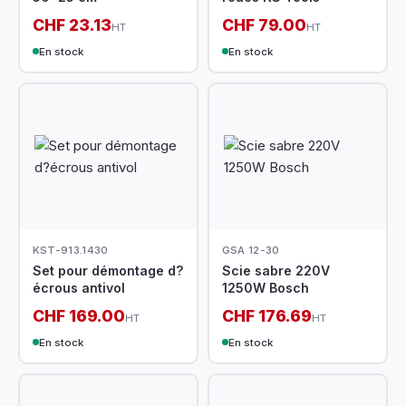
CHF 23.13
CHF 79.00
HT
HT
En stock
En stock
KST-913.1430
GSA 12-30
Set pour démontage d?
Scie sabre 220V
écrous antivol
1250W Bosch
CHF 169.00
CHF 176.69
HT
HT
En stock
En stock