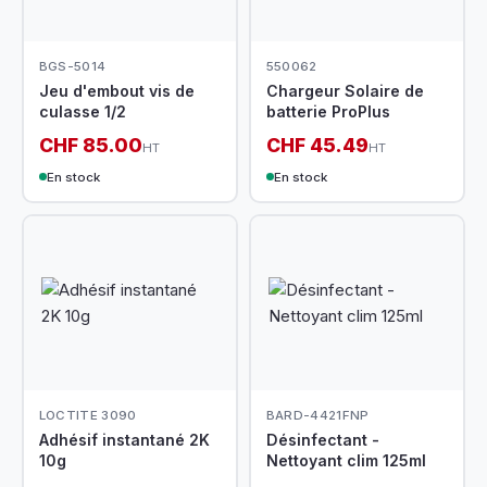
BGS-5014
550062
Jeu d'embout vis de
Chargeur Solaire de
culasse 1/2
batterie ProPlus
CHF 85.00
CHF 45.49
HT
HT
En stock
En stock
LOCTITE 3090
BARD-4421FNP
Adhésif instantané 2K
Désinfectant -
10g
Nettoyant clim 125ml