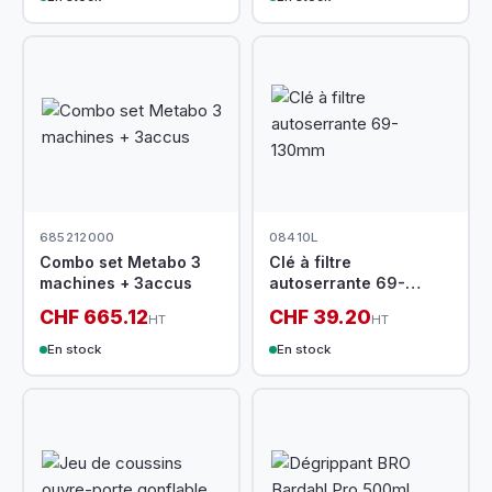
685212000
08410L
Combo set Metabo 3
Clé à filtre
machines + 3accus
autoserrante 69-
130mm
CHF 665.12
CHF 39.20
HT
HT
En stock
En stock