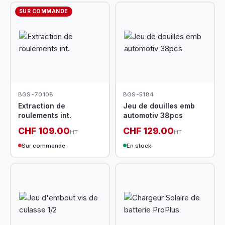
SUR COMMANDE
BGS-70108
BGS-5184
Extraction de
Jeu de douilles emb
roulements int.
automotiv 38pcs
CHF 109.00
CHF 129.00
HT
HT
Sur commande
En stock