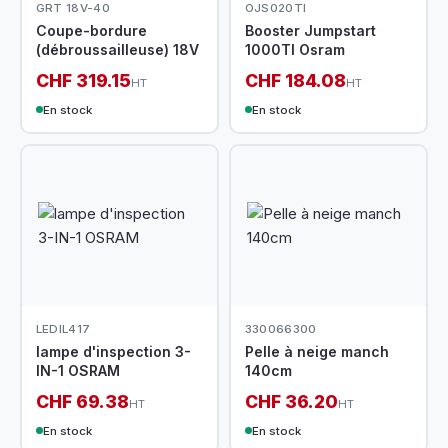
GRT 18V-40
OJS020TI
Coupe-bordure
Booster Jumpstart
(débroussailleuse) 18V
1000TI Osram
CHF 319.15
CHF 184.08
HT
HT
En stock
En stock
LEDIL417
330066300
lampe d'inspection 3-
Pelle à neige manch
IN-1 OSRAM
140cm
CHF 69.38
CHF 36.20
HT
HT
En stock
En stock