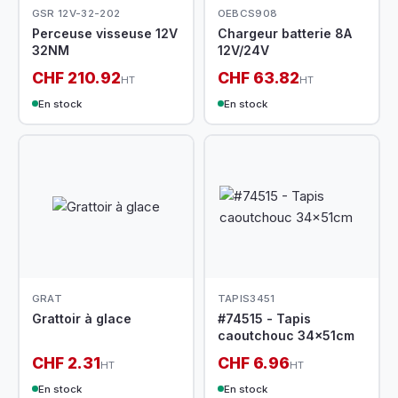
GSR 12V-32-202
OEBCS908
Perceuse visseuse 12V
Chargeur batterie 8A
32NM
12V/24V
CHF 210.92
CHF 63.82
HT
HT
En stock
En stock
GRAT
TAPIS3451
Grattoir à glace
#74515 - Tapis
caoutchouc 34x51cm
CHF 2.31
CHF 6.96
HT
HT
En stock
En stock