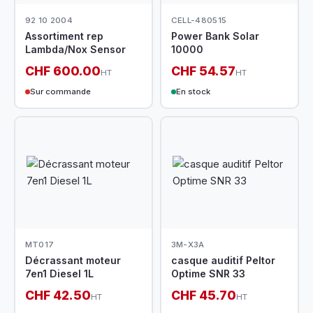
92 10 2004
CELL-480515
Assortiment rep
Power Bank Solar
Lambda/Nox Sensor
10000
CHF 600.00
CHF 54.57
HT
HT
Sur commande
En stock
MT017
3M-X3A
Décrassant moteur
casque auditif Peltor
7en1 Diesel 1L
Optime SNR 33
CHF 42.50
CHF 45.70
HT
HT