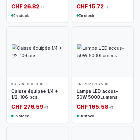
CHF 26.82
CHF 15.72
HT
HT
En stock
En stock
KR-206.000.000
KR-702.006.500
Caisse équipée 1/4 +
Lampe LED accus-
1/2, 106 pcs.
50W 5000Lumens
CHF 276.59
CHF 165.58
HT
HT
En stock
En stock