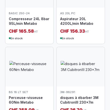
BASIC 250-24
AS 20L PC
Compresseur 24L 8bar
Aspirateur 20L
95L/min Metabo
4200L/min Metabo
CHF 165.58
CHF 156.33
HT
HT
En stock
En stock
BS 18 LT SET
3M-98291
Perceuse-visseuse
disques à ébarber 3M
60Nm Metabo
CubitronIII 230x7m
CHF 258.09
CHF 26.70