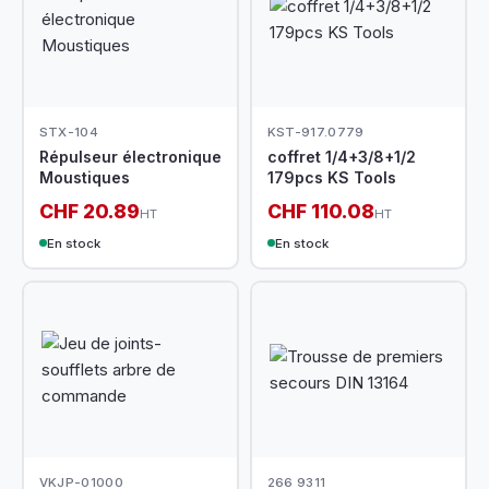
STX-104
KST-917.0779
Répulseur électronique
coffret 1/4+3/8+1/2
Moustiques
179pcs KS Tools
CHF 20.89
CHF 110.08
HT
HT
En stock
En stock
VKJP-01000
266 9311