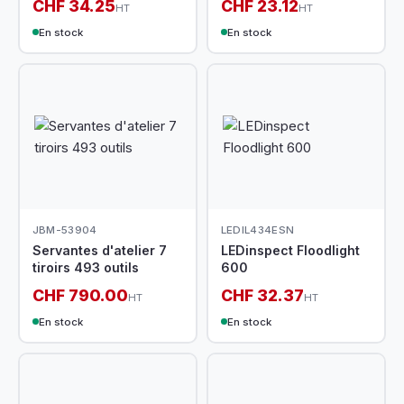
CHF 34.25
CHF 23.12
HT
HT
En stock
En stock
JBM-53904
LEDIL434ESN
Servantes d'atelier 7
LEDinspect Floodlight
tiroirs 493 outils
600
CHF 790.00
CHF 32.37
HT
HT
En stock
En stock