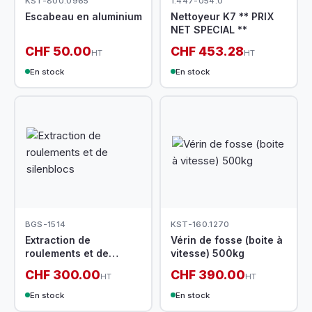
KST-800.0965
1.447-054.0
Escabeau en aluminium
Nettoyeur K7 ** PRIX
NET SPECIAL **
CHF 50.00
CHF 453.28
HT
HT
En stock
En stock
BGS-1514
KST-160.1270
Extraction de
Vérin de fosse (boite à
roulements et de
vitesse) 500kg
silenblocs
CHF 300.00
CHF 390.00
HT
HT
En stock
En stock