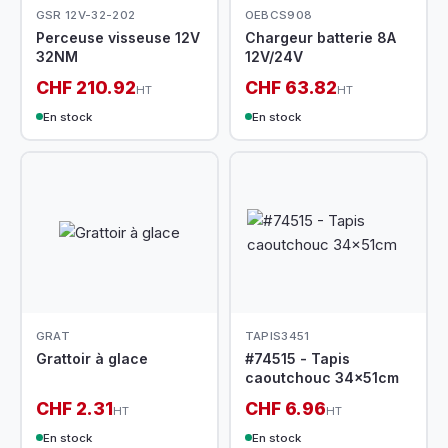
GSR 12V-32-202
OEBCS908
Perceuse visseuse 12V
Chargeur batterie 8A
32NM
12V/24V
CHF 210.92
CHF 63.82
HT
HT
En stock
En stock
GRAT
TAPIS3451
Grattoir à glace
#74515 - Tapis
caoutchouc 34x51cm
CHF 2.31
CHF 6.96
HT
HT
En stock
En stock