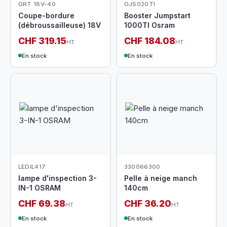
GRT 18V-40
OJS020TI
Coupe-bordure
Booster Jumpstart
(débroussailleuse) 18V
1000TI Osram
CHF 319.15
CHF 184.08
HT
HT
En stock
En stock
LEDIL417
330066300
lampe d'inspection 3-
Pelle à neige manch
IN-1 OSRAM
140cm
CHF 69.38
CHF 36.20
HT
HT
En stock
En stock