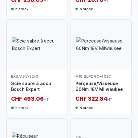
HT
HT
En stock
En stock
EXSA18V-32-0
M18 BLPDRC-402C
Scie sabre à accu
Perçeuse/Visseuse
Bosch Expert
60Nm 18V Milwaukee
CHF 493.06
CHF 322.84
HT
HT
En stock
En stock