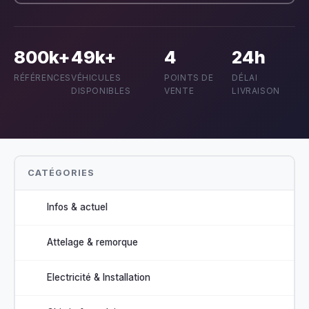
800k+
49k+
4
24h
RÉFÉRENCES
VÉHICULES
POINTS DE
DÉLAI
DISPONIBLES
VENTE
LIVRAISON
CATÉGORIES
Infos & actuel
Attelage & remorque
Electricité & Installation