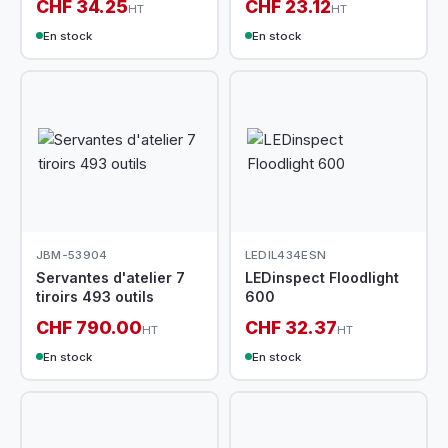
CHF 34.25
CHF 23.12
HT
HT
En stock
En stock
JBM-53904
LEDIL434ESN
Servantes d'atelier 7
LEDinspect Floodlight
tiroirs 493 outils
600
CHF 790.00
CHF 32.37
HT
HT
En stock
En stock