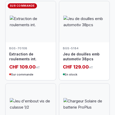
SUR COMMANDE
BGS-70108
BGS-5184
Extraction de
Jeu de douilles emb
roulements int.
automotiv 38pcs
CHF 109.00
CHF 129.00
HT
HT
Sur commande
En stock