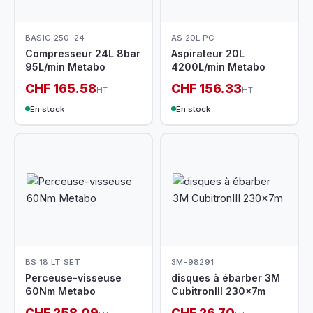
BASIC 250-24
AS 20L PC
Compresseur 24L 8bar
Aspirateur 20L
95L/min Metabo
4200L/min Metabo
CHF 165.58
CHF 156.33
HT
HT
En stock
En stock
BS 18 LT SET
3M-98291
Perceuse-visseuse
disques à ébarber 3M
60Nm Metabo
CubitronIII 230x7m
CHF 258.09
CHF 26.70