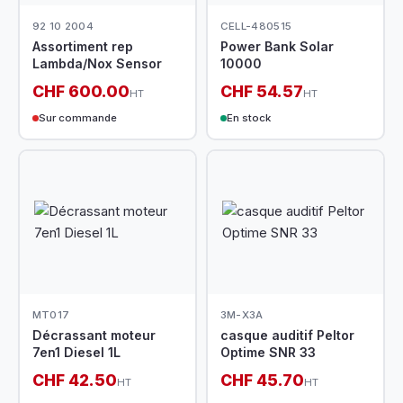
92 10 2004
CELL-480515
Assortiment rep
Power Bank Solar
Lambda/Nox Sensor
10000
CHF 600.00
CHF 54.57
HT
HT
Sur commande
En stock
MT017
3M-X3A
Décrassant moteur
casque auditif Peltor
7en1 Diesel 1L
Optime SNR 33
CHF 42.50
CHF 45.70
HT
HT