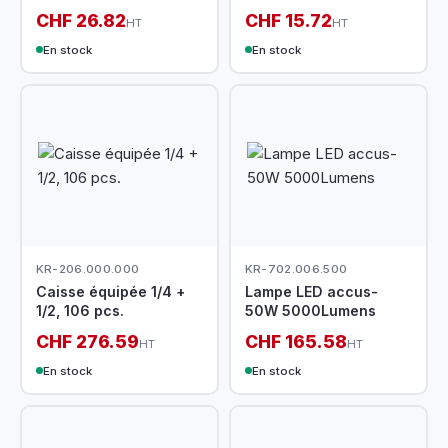
CHF 26.82
CHF 15.72
HT
HT
En stock
En stock
KR-206.000.000
KR-702.006.500
Caisse équipée 1/4 +
Lampe LED accus-
1/2, 106 pcs.
50W 5000Lumens
CHF 276.59
CHF 165.58
HT
HT
En stock
En stock