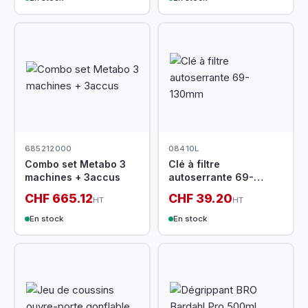
685212000
08410L
Combo set Metabo 3
Clé à filtre
machines + 3accus
autoserrante 69-
130mm
CHF 665.12
CHF 39.20
HT
HT
En stock
En stock