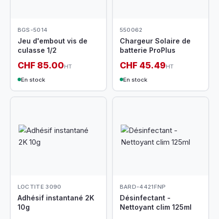
BGS-5014
550062
Jeu d'embout vis de
Chargeur Solaire de
culasse 1/2
batterie ProPlus
CHF 85.00
CHF 45.49
HT
HT
En stock
En stock
LOCTITE 3090
BARD-4421FNP
Adhésif instantané 2K
Désinfectant -
10g
Nettoyant clim 125ml