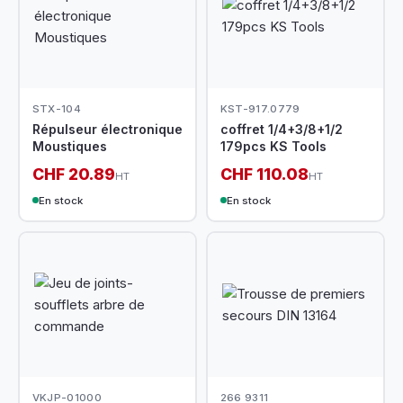
STX-104
KST-917.0779
Répulseur électronique
coffret 1/4+3/8+1/2
Moustiques
179pcs KS Tools
CHF 20.89
CHF 110.08
HT
HT
En stock
En stock
VKJP-01000
266 9311