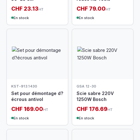
CHF 23.13
CHF 79.00
HT
HT
En stock
En stock
KST-913.1430
GSA 12-30
Set pour démontage d?
Scie sabre 220V
écrous antivol
1250W Bosch
CHF 169.00
CHF 176.69
HT
HT
En stock
En stock