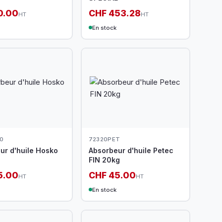
0.00
CHF 453.28
HT
HT
En stock
0
72320PET
ur d'huile Hosko
Absorbeur d'huile Petec
FIN 20kg
5.00
CHF 45.00
HT
HT
En stock