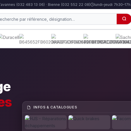
Tavannes (032 483 13 06) · Bienne (032 552 22 08)
lundi–jeudi 7h30–17
ge
es
INFOS & CATALOGUES