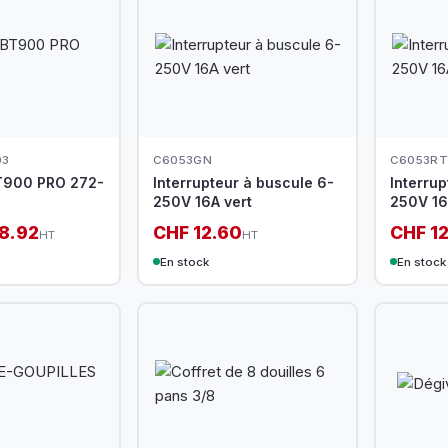
03
C6053GN
C6053RT
T900 PRO 272-
Interrupteur à buscule 6-
Interrup
250V 16A vert
250V 16
8.92
CHF 12.60
CHF 1
HT
HT
En stock
En stock