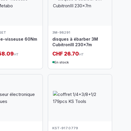
 SET
3M-98291
se-visseuse 60Nm
disques à ébarber 3M
CubitronIII 230x7m
58.09
CHF 26.70
HT
HT
En stock
KST-917.0779