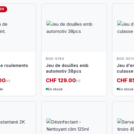
DE
BGS-5184
BGS-501
de roulements
Jeu de douilles emb
Jeu d'e
automotiv 38pcs
culasse 
00
CHF 129.00
CHF 8
HT
HT
de
En stock
En stock