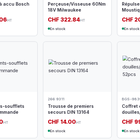
 à accu Bosch
Perçeuse/Visseuse 60Nm
Répulse
18V Milwaukee
Moustiq
.06
CHF 322.84
CHF 2
HT
HT
En stock
En stock
266 9311
BGS-983
ts-soufflets
Trousse de premiers
Coffret 
ommande
secours DIN 13164
douille
52pcs
0
CHF 14.00
CHF 9
HT
HT
En stock
En stock