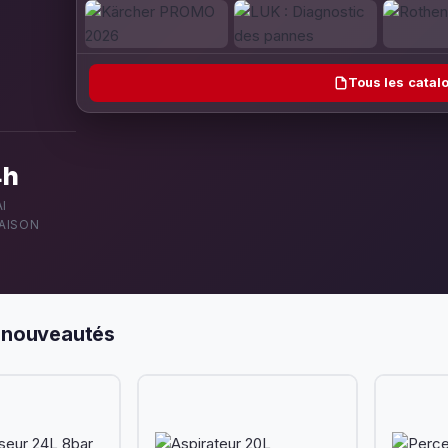
Tous les cata
4h
I
RAISON
 nouveautés