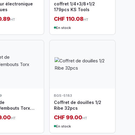
ur électronique
coffret 1/4+3/8+1/2
ues
179pcs KS Tools
0.89
CHF 110.08
HT
HT
En stock
9
BGS-5183
de
Coffret de douilles 1/2
s/embouts Torx
Ribe 32pcs
9.00
CHF 99.00
HT
HT
En stock