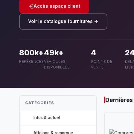
Accès espace client
Voir le catalogue fournitures →
800k+
49k+
4
2
RÉFÉRENCES
VÉHICULES
POINTS DE
DÉLA
DISPONIBLES
VENTE
LIV
Dernières
CATÉGORIES
Infos & actuel
Attelage & remorque