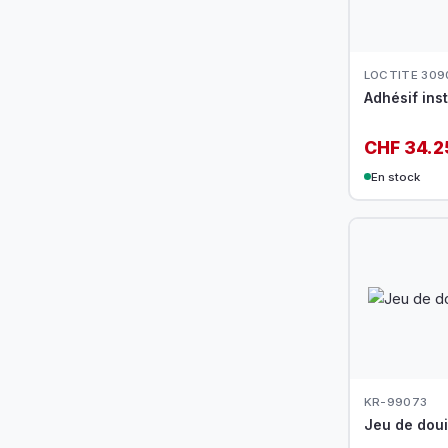
LOCTITE 309
Adhésif ins
CHF 34.2
En stock
KR-99073
Jeu de douil