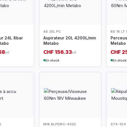
4
AS 20L PC
BS 18 LT
r 24L 8bar
Aspirateur 20L 4200L/min
Perceu
tabo
Metabo
Metabo
58
CHF 156.33
CHF 2
HT
HT
En stock
En stock
0
M18 BLPDRC-402C
STX-104