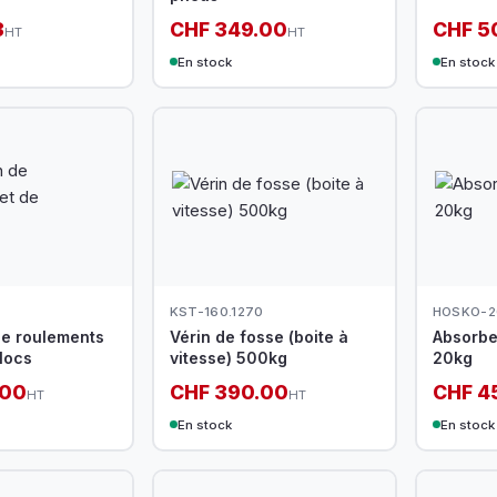
3
CHF 349.00
CHF 5
HT
HT
En stock
En stock
KST-160.1270
HOSKO-2
de roulements
Vérin de fosse (boite à
Absorbe
blocs
vitesse) 500kg
20kg
.00
CHF 390.00
CHF 4
HT
HT
En stock
En stock