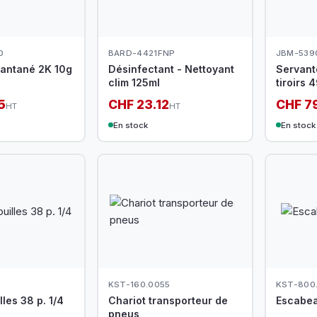
0
BARD-4421FNP
JBM-539
tantané 2K 10g
Désinfectant - Nettoyant
Servante
clim 125ml
tiroirs 
5
CHF 23.12
CHF 7
HT
HT
En stock
En stock
KST-160.0055
KST-800
les 38 p. 1/4
Chariot transporteur de
Escabea
pneus