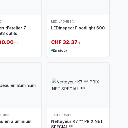
04
LEDIL434ESN
s d'atelier 7
LEDinspect Floodlight 600
493 outils
90.00
CHF 32.37
HT
HT
En stock
.0965
1.447-054.0
u en aluminium
Nettoyeur K7 ** PRIX NET
SPECIAL **