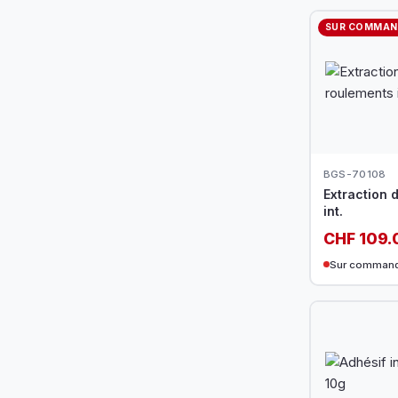
SUR COMMAN
BGS-70108
Extraction 
int.
CHF 109.
Sur comman