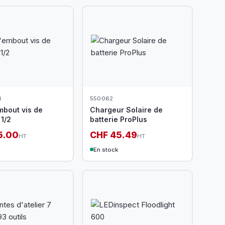
4
550062
mbout vis de
Chargeur Solaire de
1/2
batterie ProPlus
5.00
CHF 45.49
HT
HT
En stock