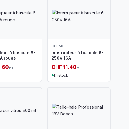
C6050
teur à buscule 6-
Interrupteur à buscule 6-
A rouge
250V 16A
2.60
CHF 11.40
HT
HT
En stock