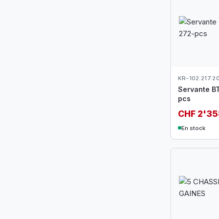
KR-102.217.2
Servante B
pcs
CHF 2'35
En stock