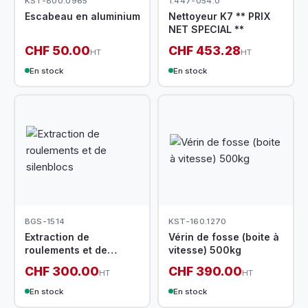
KST-800.0965
1.447-054.0
Escabeau en aluminium
Nettoyeur K7 ** PRIX
NET SPECIAL **
CHF 50.00
CHF 453.28
HT
HT
En stock
En stock
BGS-1514
KST-160.1270
Extraction de
Vérin de fosse (boite à
roulements et de
vitesse) 500kg
silenblocs
CHF 300.00
CHF 390.00
HT
HT
En stock
En stock