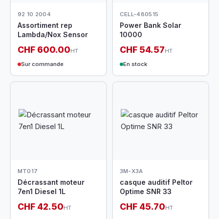
92 10 2004
CELL-480515
Assortiment rep
Power Bank Solar
Lambda/Nox Sensor
10000
CHF 600.00
CHF 54.57
HT
HT
Sur commande
En stock
MT017
3M-X3A
Décrassant moteur
casque auditif Peltor
7en1 Diesel 1L
Optime SNR 33
CHF 42.50
CHF 45.70
HT
HT