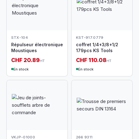
STX-104
KST-917.0779
Répulseur électronique
coffret 1/4+3/8+1/2
Moustiques
179pcs KS Tools
CHF 20.89
CHF 110.08
HT
HT
En stock
En stock
VKJP-01000
266 9311