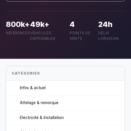
800k+
49k+
4
24h
RÉFÉRENCES
VÉHICULES
POINTS DE
DÉLAI
DISPONIBLES
VENTE
LIVRAISON
CATÉGORIES
Infos & actuel
Attelage & remorque
Electricité & Installation