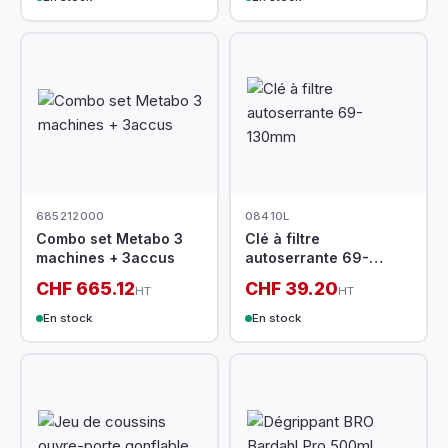
685212000
08410L
Combo set Metabo 3
Clé à filtre
machines + 3accus
autoserrante 69-
130mm
CHF 665.12
CHF 39.20
HT
HT
En stock
En stock