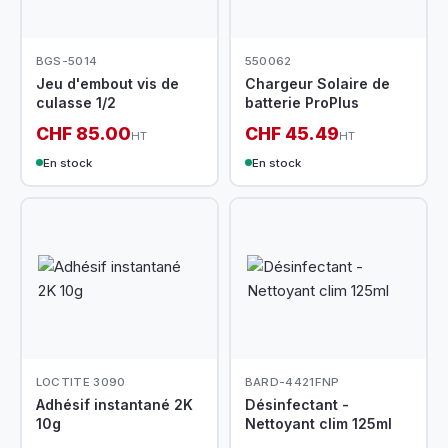
BGS-5014
550062
Jeu d'embout vis de
Chargeur Solaire de
culasse 1/2
batterie ProPlus
CHF 85.00
CHF 45.49
HT
HT
En stock
En stock
LOCTITE 3090
BARD-4421FNP
Adhésif instantané 2K
Désinfectant -
10g
Nettoyant clim 125ml