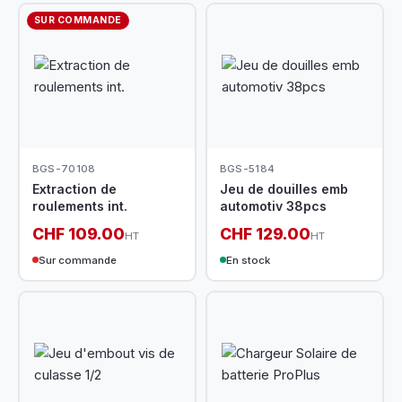
SUR COMMANDE
BGS-70108
BGS-5184
Extraction de
Jeu de douilles emb
roulements int.
automotiv 38pcs
CHF 109.00
CHF 129.00
HT
HT
Sur commande
En stock