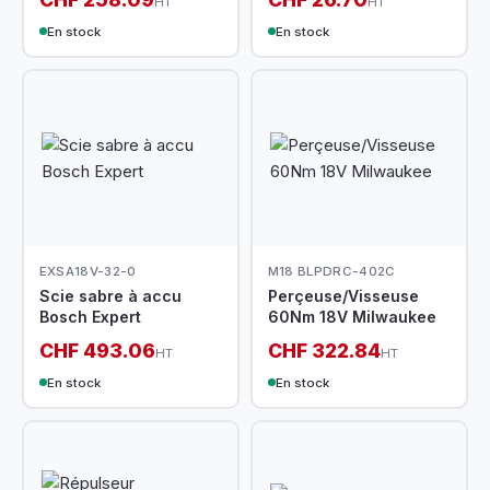
HT
HT
En stock
En stock
EXSA18V-32-0
M18 BLPDRC-402C
Scie sabre à accu
Perçeuse/Visseuse
Bosch Expert
60Nm 18V Milwaukee
CHF 493.06
CHF 322.84
HT
HT
En stock
En stock