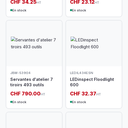
CHF 34.25
CHF 23.12
HT
HT
En stock
En stock
JBM-53904
LEDIL434ESN
Servantes d'atelier 7
LEDinspect Floodlight
tiroirs 493 outils
600
CHF 790.00
CHF 32.37
HT
HT
En stock
En stock