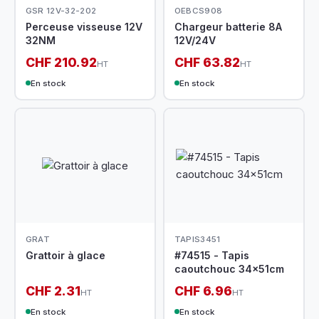
GSR 12V-32-202
OEBCS908
Perceuse visseuse 12V
Chargeur batterie 8A
32NM
12V/24V
CHF 210.92
CHF 63.82
HT
HT
En stock
En stock
GRAT
TAPIS3451
Grattoir à glace
#74515 - Tapis
caoutchouc 34x51cm
CHF 2.31
CHF 6.96
HT
HT
En stock
En stock