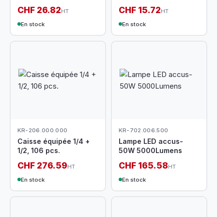
CHF 26.82
CHF 15.72
HT
HT
En stock
En stock
KR-206.000.000
KR-702.006.500
Caisse équipée 1/4 +
Lampe LED accus-
1/2, 106 pcs.
50W 5000Lumens
CHF 276.59
CHF 165.58
HT
HT
En stock
En stock