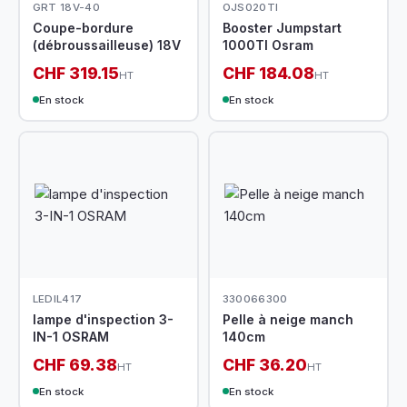
GRT 18V-40
OJS020TI
Coupe-bordure
Booster Jumpstart
(débroussailleuse) 18V
1000TI Osram
CHF 319.15
CHF 184.08
HT
HT
En stock
En stock
LEDIL417
330066300
lampe d'inspection 3-
Pelle à neige manch
IN-1 OSRAM
140cm
CHF 69.38
CHF 36.20
HT
HT
En stock
En stock