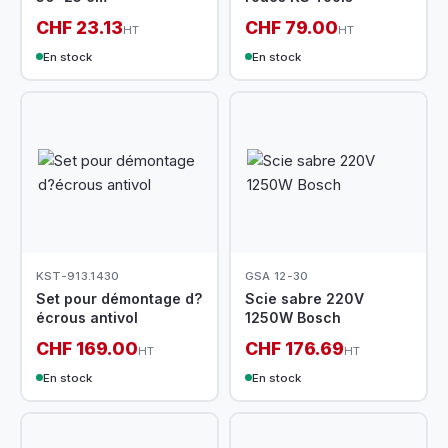
CHF 23.13
CHF 79.00
HT
HT
En stock
En stock
KST-913.1430
GSA 12-30
Set pour démontage d?
Scie sabre 220V
écrous antivol
1250W Bosch
CHF 169.00
CHF 176.69
HT
HT
En stock
En stock