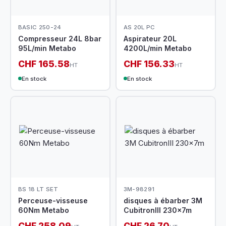
BASIC 250-24
AS 20L PC
Compresseur 24L 8bar
Aspirateur 20L
95L/min Metabo
4200L/min Metabo
CHF 165.58
CHF 156.33
HT
HT
En stock
En stock
BS 18 LT SET
3M-98291
Perceuse-visseuse
disques à ébarber 3M
60Nm Metabo
CubitronIII 230x7m
CHF 258.09
CHF 26.70