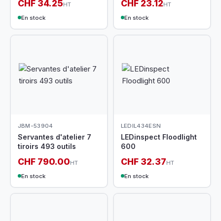
CHF 34.25
CHF 23.12
HT
HT
En stock
En stock
JBM-53904
LEDIL434ESN
Servantes d'atelier 7
LEDinspect Floodlight
tiroirs 493 outils
600
CHF 790.00
CHF 32.37
HT
HT
En stock
En stock