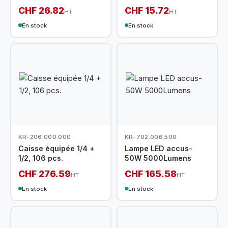
CHF 26.82
CHF 15.72
HT
HT
En stock
En stock
KR-206.000.000
KR-702.006.500
Caisse équipée 1/4 +
Lampe LED accus-
1/2, 106 pcs.
50W 5000Lumens
CHF 276.59
CHF 165.58
HT
HT
En stock
En stock