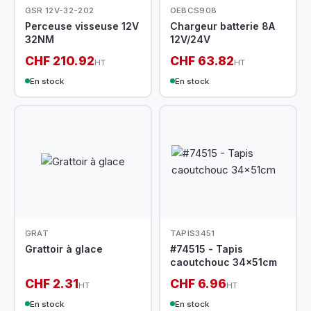
GSR 12V-32-202
OEBCS908
Perceuse visseuse 12V
Chargeur batterie 8A
32NM
12V/24V
CHF 210.92
CHF 63.82
HT
HT
En stock
En stock
GRAT
TAPIS3451
Grattoir à glace
#74515 - Tapis
caoutchouc 34x51cm
CHF 2.31
CHF 6.96
HT
HT
En stock
En stock