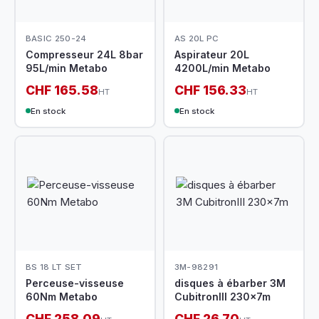
BASIC 250-24
AS 20L PC
Compresseur 24L 8bar
Aspirateur 20L
95L/min Metabo
4200L/min Metabo
CHF 165.58
CHF 156.33
HT
HT
En stock
En stock
BS 18 LT SET
3M-98291
Perceuse-visseuse
disques à ébarber 3M
60Nm Metabo
CubitronIII 230x7m
CHF 258.09
CHF 26.70