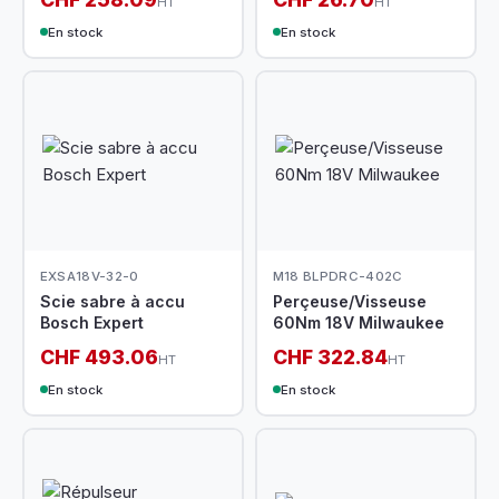
HT
HT
En stock
En stock
EXSA18V-32-0
M18 BLPDRC-402C
Scie sabre à accu
Perçeuse/Visseuse
Bosch Expert
60Nm 18V Milwaukee
CHF 493.06
CHF 322.84
HT
HT
En stock
En stock