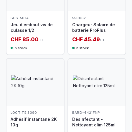
BGS-5014
550062
Jeu d'embout vis de
Chargeur Solaire de
culasse 1/2
batterie ProPlus
CHF 85.00
CHF 45.49
HT
HT
En stock
En stock
LOCTITE 3090
BARD-4421FNP
Adhésif instantané 2K
Désinfectant -
10g
Nettoyant clim 125ml