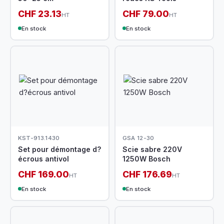
CHF 23.13
CHF 79.00
HT
HT
En stock
En stock
KST-913.1430
GSA 12-30
Set pour démontage d?
Scie sabre 220V
écrous antivol
1250W Bosch
CHF 169.00
CHF 176.69
HT
HT
En stock
En stock