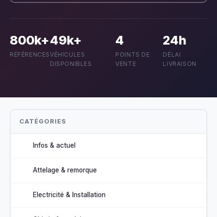
800k+
49k+
4
24h
RÉFÉRENCES
VÉHICULES
POINTS DE
DÉLAI
DISPONIBLES
VENTE
LIVRAISON
CATÉGORIES
Infos & actuel
Attelage & remorque
Electricité & Installation