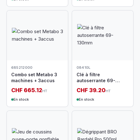
685212000
08410L
Combo set Metabo 3
Clé à filtre
machines + 3accus
autoserrante 69-
130mm
CHF 665.12
CHF 39.20
HT
HT
En stock
En stock