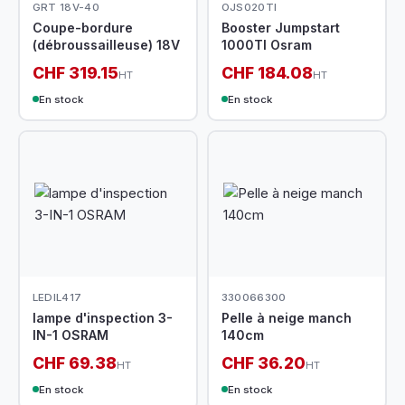
GRT 18V-40
OJS020TI
Coupe-bordure
Booster Jumpstart
(débroussailleuse) 18V
1000TI Osram
CHF 319.15
CHF 184.08
HT
HT
En stock
En stock
LEDIL417
330066300
lampe d'inspection 3-
Pelle à neige manch
IN-1 OSRAM
140cm
CHF 69.38
CHF 36.20
HT
HT
En stock
En stock