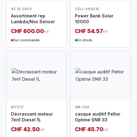
92 10 2004
CELL-480515
Assortiment rep
Power Bank Solar
Lambda/Nox Sensor
10000
CHF 600.00
CHF 54.57
HT
HT
Sur commande
En stock
MT017
3M-X3A
Décrassant moteur
casque auditif Peltor
7en1 Diesel 1L
Optime SNR 33
CHF 42.50
CHF 45.70
HT
HT