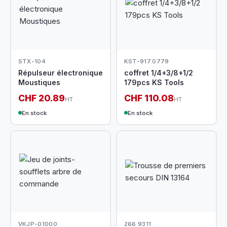
STX-104
KST-917.0779
Répulseur électronique
coffret 1/4+3/8+1/2
Moustiques
179pcs KS Tools
CHF 20.89
CHF 110.08
HT
HT
En stock
En stock
VKJP-01000
266 9311