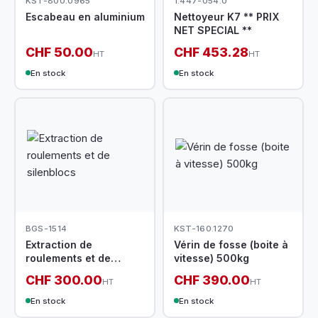
KST-800.0965
1.447-054.0
Escabeau en aluminium
Nettoyeur K7 ** PRIX
NET SPECIAL **
CHF 50.00
CHF 453.28
HT
HT
En stock
En stock
BGS-1514
KST-160.1270
Extraction de
Vérin de fosse (boite à
roulements et de
vitesse) 500kg
silenblocs
CHF 300.00
CHF 390.00
HT
HT
En stock
En stock