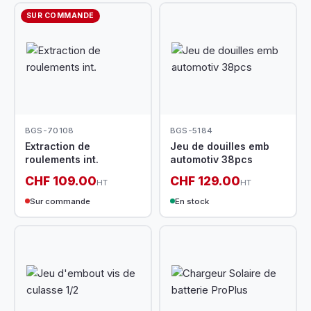
SUR COMMANDE
BGS-70108
BGS-5184
Extraction de
Jeu de douilles emb
roulements int.
automotiv 38pcs
CHF 109.00
CHF 129.00
HT
HT
Sur commande
En stock