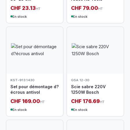
CHF 23.13
CHF 79.00
HT
HT
En stock
En stock
KST-913.1430
GSA 12-30
Set pour démontage d?
Scie sabre 220V
écrous antivol
1250W Bosch
CHF 169.00
CHF 176.69
HT
HT
En stock
En stock