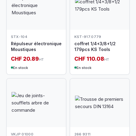
STX-104
KST-917.0779
Répulseur électronique
coffret 1/4+3/8+1/2
Moustiques
179pcs KS Tools
CHF 20.89
CHF 110.08
HT
HT
En stock
En stock
VKJP 01000
266 9311