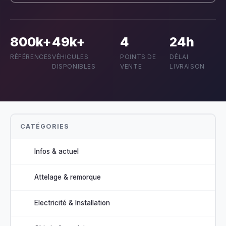
800k+
49k+
4
24h
RÉFÉRENCES
VÉHICULES
POINTS DE
DÉLAI
DISPONIBLES
VENTE
LIVRAISON
CATÉGORIES
Infos & actuel
Attelage & remorque
Electricité & Installation