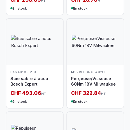
HT
HT
En stock
En stock
EXSA18V-32-0
M18 BLPDRC-402C
Scie sabre à accu
Perçeuse/Visseuse
Bosch Expert
60Nm 18V Milwaukee
CHF 493.06
CHF 322.84
HT
HT
En stock
En stock