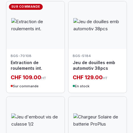
SUR COMMANDE
BGS-70108
BGS-5184
Extraction de
Jeu de douilles emb
roulements int.
automotiv 38pcs
CHF 109.00
CHF 129.00
HT
HT
Sur commande
En stock