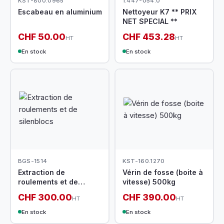
KST-800.0965
1.447-054.0
Escabeau en aluminium
Nettoyeur K7 ** PRIX
NET SPECIAL **
CHF 50.00
CHF 453.28
HT
HT
En stock
En stock
BGS-1514
KST-160.1270
Extraction de
Vérin de fosse (boite à
roulements et de
vitesse) 500kg
silenblocs
CHF 300.00
CHF 390.00
HT
HT
En stock
En stock