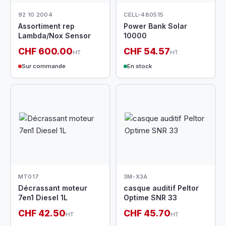
92 10 2004
CELL-480515
Assortiment rep
Power Bank Solar
Lambda/Nox Sensor
10000
CHF 600.00
CHF 54.57
HT
HT
Sur commande
En stock
MT017
3M-X3A
Décrassant moteur
casque auditif Peltor
7en1 Diesel 1L
Optime SNR 33
CHF 42.50
CHF 45.70
HT
HT