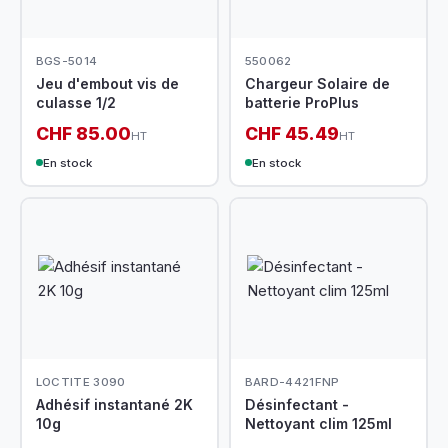
BGS-5014
550062
Jeu d'embout vis de
Chargeur Solaire de
culasse 1/2
batterie ProPlus
CHF 85.00
CHF 45.49
HT
HT
En stock
En stock
LOCTITE 3090
BARD-4421FNP
Adhésif instantané 2K
Désinfectant -
10g
Nettoyant clim 125ml