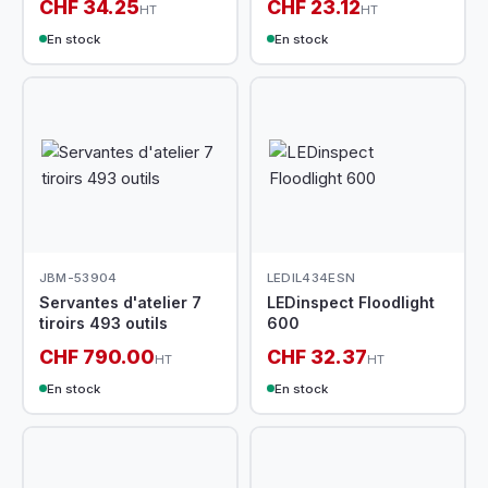
CHF 34.25
CHF 23.12
HT
HT
En stock
En stock
JBM-53904
LEDIL434ESN
Servantes d'atelier 7
LEDinspect Floodlight
tiroirs 493 outils
600
CHF 790.00
CHF 32.37
HT
HT
En stock
En stock