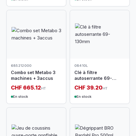
685212000
08410L
Combo set Metabo 3
Clé à filtre
machines + 3accus
autoserrante 69-
130mm
CHF 665.12
CHF 39.20
HT
HT
En stock
En stock