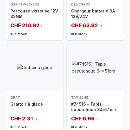
GSR 12V-32-202
OEBCS908
Perceuse visseuse 12V
Chargeur batterie 8A
32NM
12V/24V
CHF 210.92
CHF 63.82
HT
HT
En stock
En stock
GRAT
TAPIS3451
Grattoir à glace
#74515 - Tapis
caoutchouc 34x51cm
CHF 2.31
CHF 6.96
HT
HT
En stock
En stock