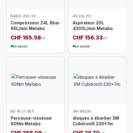
BASIC 250-24
AS 20L PC
Compresseur 24L 8bar
Aspirateur 20L
95L/min Metabo
4200L/min Metabo
CHF 165.58
CHF 156.33
HT
HT
En stock
En stock
BS 18 LT SET
3M-98291
Perceuse-visseuse
disques à ébarber 3M
60Nm Metabo
CubitronIII 230x7m
CHF 258.09
CHF 26.70