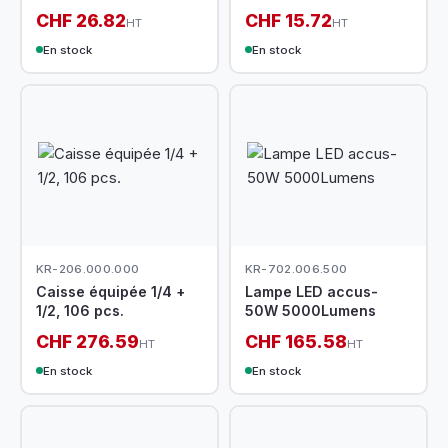
CHF 26.82
CHF 15.72
HT
HT
En stock
En stock
KR-206.000.000
KR-702.006.500
Caisse équipée 1/4 +
Lampe LED accus-
1/2, 106 pcs.
50W 5000Lumens
CHF 276.59
CHF 165.58
HT
HT
En stock
En stock