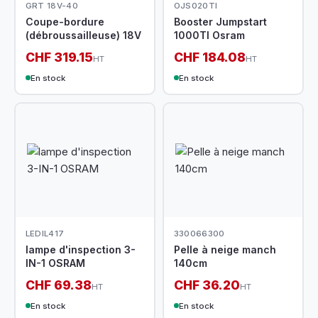
GRT 18V-40
OJS020TI
Coupe-bordure
Booster Jumpstart
(débroussailleuse) 18V
1000TI Osram
CHF 319.15
CHF 184.08
HT
HT
En stock
En stock
LEDIL417
330066300
lampe d'inspection 3-
Pelle à neige manch
IN-1 OSRAM
140cm
CHF 69.38
CHF 36.20
HT
HT
En stock
En stock