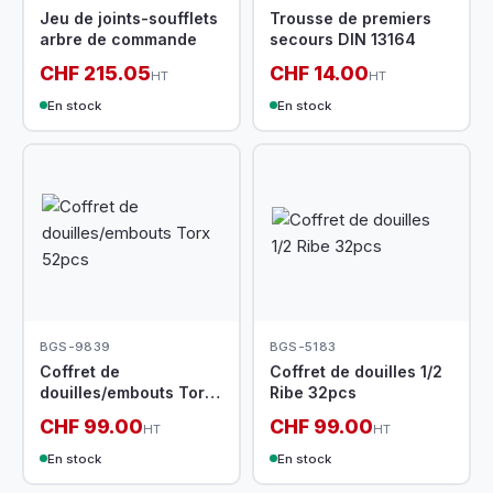
Jeu de joints-soufflets
Trousse de premiers
arbre de commande
secours DIN 13164
CHF 215.05
CHF 14.00
HT
HT
En stock
En stock
BGS-9839
BGS-5183
Coffret de
Coffret de douilles 1/2
douilles/embouts Torx
Ribe 32pcs
52pcs
CHF 99.00
CHF 99.00
HT
HT
En stock
En stock